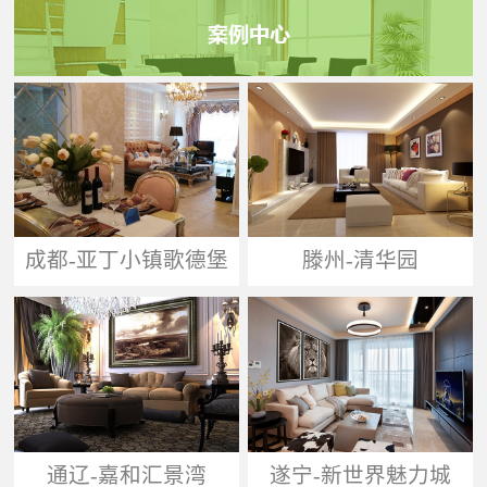
成都-亚丁小镇歌德堡
滕州-清华园
通辽-嘉和汇景湾
遂宁-新世界魅力城