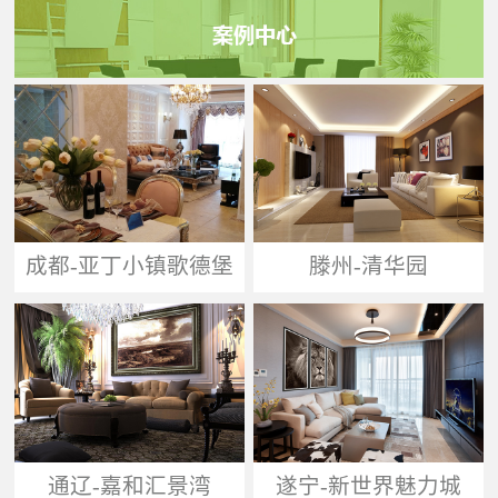
成都-亚丁小镇歌德堡
滕州-清华园
通辽-嘉和汇景湾
遂宁-新世界魅力城