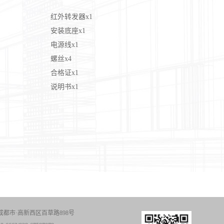
红外转发器x1
安装底座x1
电源线x1
螺丝x4
合格证x1
说明书x1
成都市·高新西区百草路898号