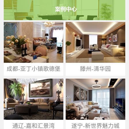
成都-亚丁小镇歌德堡
滕州-清华园
通辽-嘉和汇景湾
遂宁-新世界魅力城