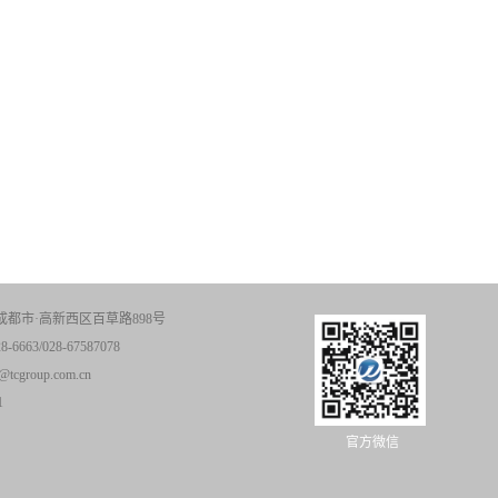
成都市·高新西区百草路898号
-6663/028-67587078
tcgroup.com.cn
1
官方微信