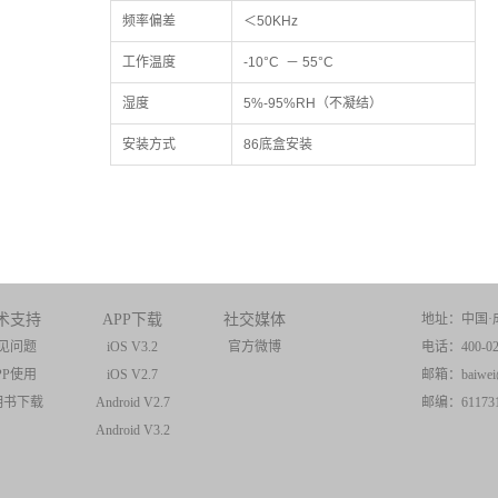
频率偏差
＜50KHz
工作温度
-10°C － 55°C
湿度
5%-95%RH（不凝结）
安装方式
86底盒安装
术支持
APP下载
社交媒体
地址：中国·
见问题
iOS V3.2
官方微博
电话：400-028
PP使用
iOS V2.7
邮箱：baiwei@
明书下载
Android V2.7
邮编：61173
Android V3.2