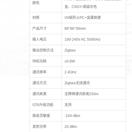
颜色
金、CNGY-高级灰色
材质
V0级防火PC+金属按键
产品尺寸
86*86*38mm
输入电压
100-240V AC 50/60Hz
输出控制方法
Zigbee
待机功耗
≤0.8W
通讯频率
2.4GHz
通讯方式
Zigbee无线通讯
通讯距离
无障碍通讯距离250m
OTA升级功能
支持
接收灵敏度
-104 dBm
发射功率
20 dBm