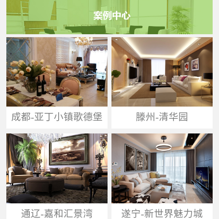
成都-亚丁小镇歌德堡
滕州-清华园
通辽-嘉和汇景湾
遂宁-新世界魅力城