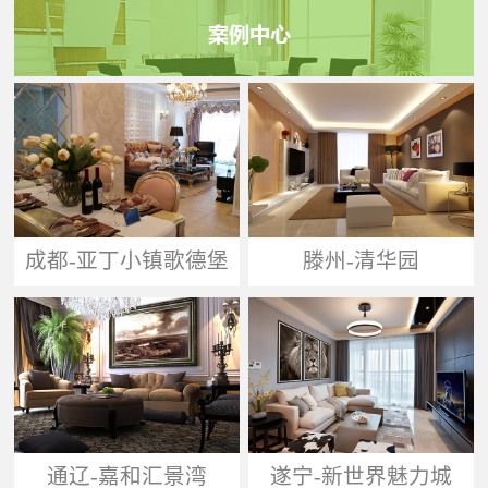
成都-亚丁小镇歌德堡
滕州-清华园
通辽-嘉和汇景湾
遂宁-新世界魅力城