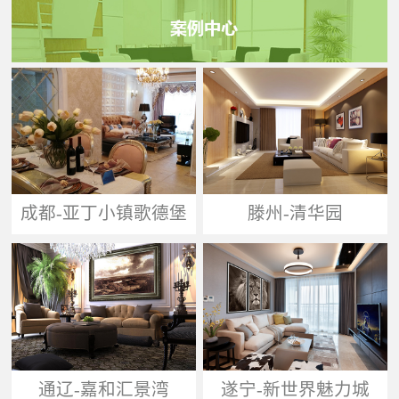
成都-亚丁小镇歌德堡
滕州-清华园
通辽-嘉和汇景湾
遂宁-新世界魅力城