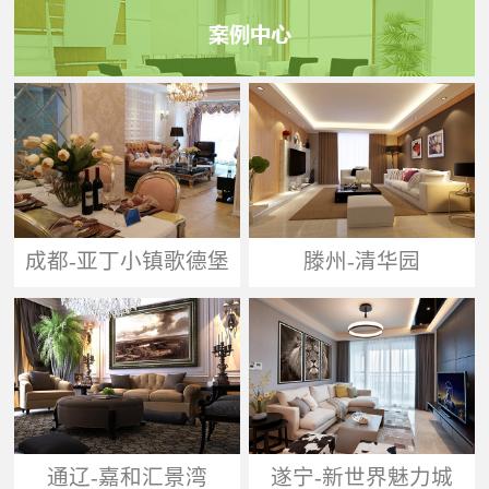
成都-亚丁小镇歌德堡
滕州-清华园
通辽-嘉和汇景湾
遂宁-新世界魅力城