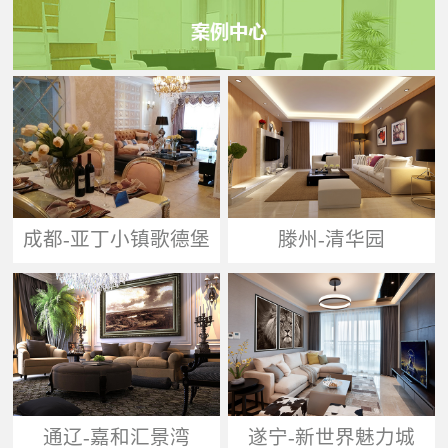
成都-亚丁小镇歌德堡
滕州-清华园
通辽-嘉和汇景湾
遂宁-新世界魅力城