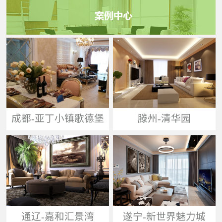
成都-亚丁小镇歌德堡
滕州-清华园
通辽-嘉和汇景湾
遂宁-新世界魅力城