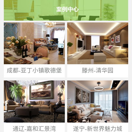
成都-亚丁小镇歌德堡
滕州-清华园
通辽-嘉和汇景湾
遂宁-新世界魅力城