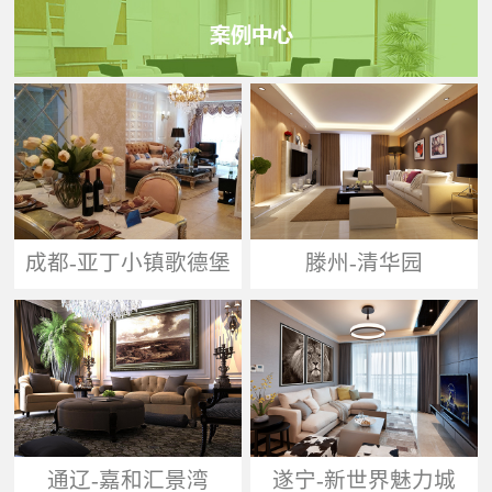
成都-亚丁小镇歌德堡
滕州-清华园
通辽-嘉和汇景湾
遂宁-新世界魅力城